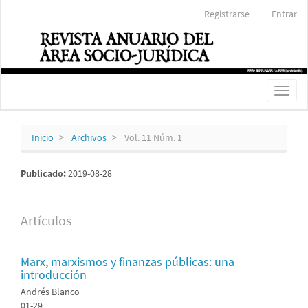
Navegación
Registrarse
Entrar
principal
Contenido
principal
Barra
lateral
Toggl
naviga
Inicio
Archivos
Vol. 11 Núm. 1
Publicado:
2019-08-28
Artículos
Marx, marxismos y finanzas públicas: una
introducción
Andrés Blanco
01-29