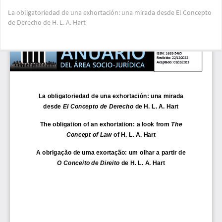
Volver
La obligatoriedad de una exhortación: una mirada desde El Concepto
a
de Derecho de H. L. A. Hart
los
detalles
del
Des
De
artículo
PD